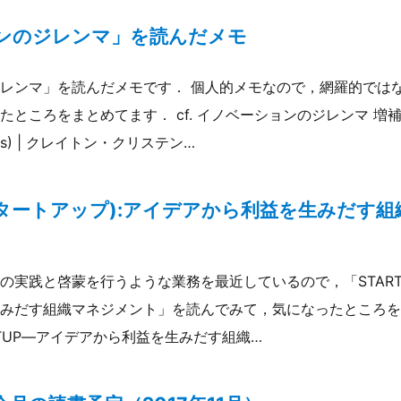
ンのジレンマ」を読んだメモ
レンマ」を読んだメモです． 個人的メモなので，網羅的では
ところをまとめてます． cf. イノベーションのジレンマ 増補改訂版
 Press) | クレイトン・クリステン…
(スタートアップ):アイデアから利益を生みだす
の実践と啓蒙を行うような業務を最近しているので，「STARTU
みだす組織マネジメント」を読んでみて，気になったところをまと
 STARTUP―アイデアから利益を生みだす組織…