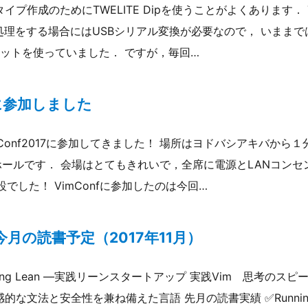
イプ作成のためにTWELITE Dipを使うことがよくあります． 
理をする場合にはUSBシリアル変換が必要なので， いままではFT
ットを使っていました． ですが，毎回…
17に参加しました
mConf2017に参加してきました！ 場所はヨドバシアキバから
ールです． 会場はとてもきれいで，全席に電源とLANコンセント
設でした！ VimConfに参加したのは今回…
月の読書予定（2017年11月）
ning Lean ―実践リーンスタートアップ 実践Vim 思考のス
 直感的な文法と安全性を兼ね備えた言語 先月の読書実績 ✅Runnin