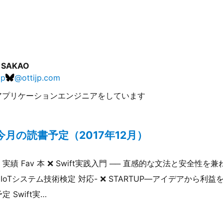
i SAKAO
jp
@
ottijp.com
アプリケーションエンジニアをしています
月の読書予定（2017年12月）
績 Fav 本 ❌ Swift実践入門 ── 直感的な文法と安全性を兼ね
 IoTシステム技術検定 対応- ❌ STARTUP―アイデアから
 Swift実…