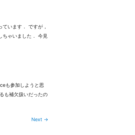
)を使っています． ですが，
発注しちゃいました． 今見
enceも参加しようと思
するも補欠扱いだったの
Next →