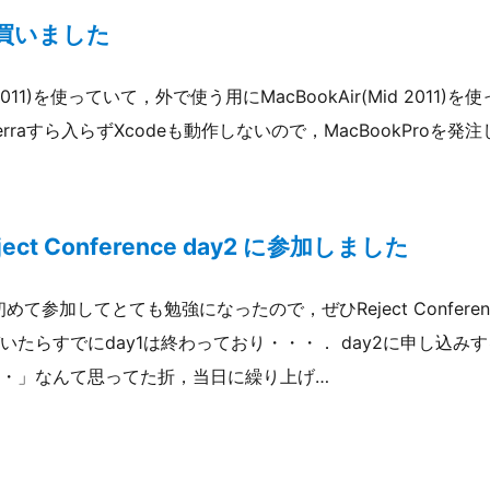
oを買いました
d 2011)を使っていて，外で使う用にMacBookAir(Mid 2011
うSierraすら入らずXcodeも動作しないので，MacBookProを
eject Conference day2 に参加しました
に初めて参加してとても勉強になったので，ぜひReject Confer
いたらすでにday1は終わっており・・・． day2に申し込み
・」なんて思ってた折，当日に繰り上げ…