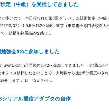
技術検定（中級）を受検してきました
ことが多いので，本日行われた第3回IoTシステム技術検定（中
017/12/02(土) 9:50-11:20 場所: 東京（東京電子専門学校
くて，結構年齢層高めな感じ…
in合同勉強会#2に参加しました
催されたSwift/Kotlin合同勉強会#2へ参加してきました！ 会場
近オフィス移転したとのことで，大崎駅から徒歩5分程度のき
介します． LT 『Swift⇔…
用USBシリアル通信アダプタの自作