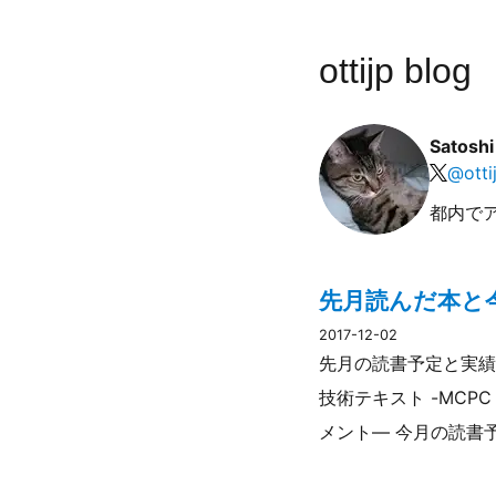
ottijp blog
Satosh
@
otti
都内で
先月読んだ本と今
2017-12-02
先月の読書予定と実績 実
技術テキスト -MCPC
メント― 今月の読書予定