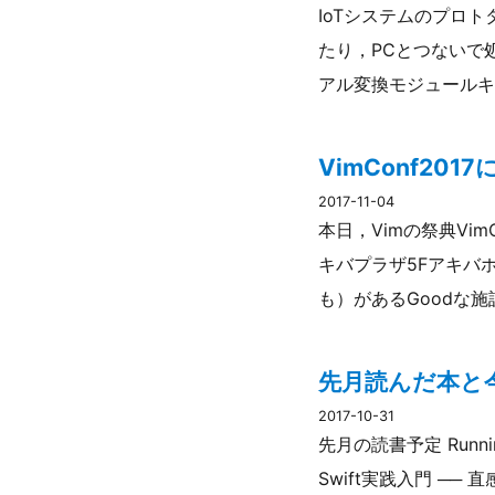
IoTシステムのプロトタ
たり，PCとつないで処
アル変換モジュールキ
VimConf20
2017-11-04
本日，Vimの祭典Vi
キバプラザ5Fアキバホ
も）があるGoodな施
先月読んだ本と今
2017-10-31
先月の読書予定 Run
Swift実践入門 ──