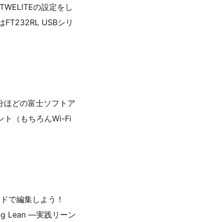
TWELITEの設定をし
232RL USBシリ
１分ほどの富士ソフトア
（もちろんWi-Fi
ピードで編集しよう！
g Lean ―実践リーン