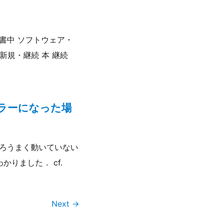
読書中 ソフトウェア・
新規・継続 本 継続
エラーになった場
ところうまく動いていない
りました． cf.
Next →