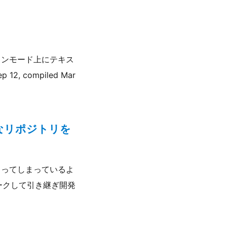
インモード上にテキス
12, compiled Mar
なリポジトリを
止まってしまっているよ
ークして引き継ぎ開発