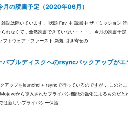
月の読書予定（2020年06月）
雑誌は除いています． 状態 Fav 本 読書中 ザ・ミッション 
きられなくて，全然読書できていない・・・． 今月の読書予定 
 ソフトウェア・ファースト 新規 引き寄せの…
リムーバブルディスクへのrsyncバックアップが
アップをlaunchd + rsyncで行っているのですが， この
ojaveから導入されたプライバシ機能の強化によるものだとわか
ojaveでは新しいプライバシー保護…