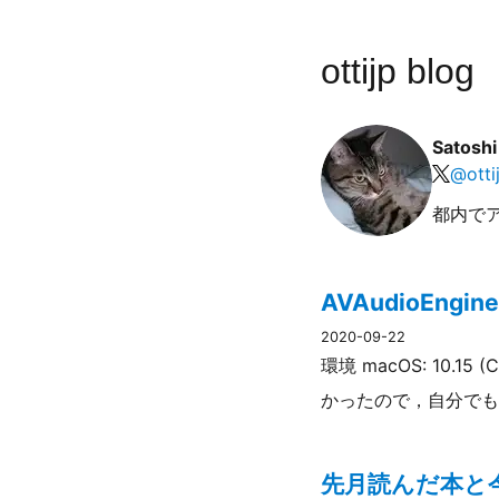
ottijp blog
Satosh
@
otti
都内で
AVAudioEn
2020-09-22
環境 macOS: 10.15 
かったので，自分でも実装し
先月読んだ本と今