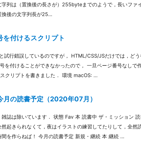
文字列は（置換後の長さが）255byteまでのようで，長いフ
置換後の文字列長が25…
番号を付けるスクリプト
と試行錯誤しているのですが， HTML/CSS/JSだけでは，どう
番号を付けることができなかったので， 一旦ページ番号なしで作
クリプトを書きました． 環境 macOS: …
月の読書予定（2020年07月）
雑誌は除いています． 状態 Fav 本 読書中 ザ・ミッション 
全然起きられなくて，夜はイラストの練習してたりして，全然
間を作らねば！ 今月の読書予定 新規・継続 本 継続 …