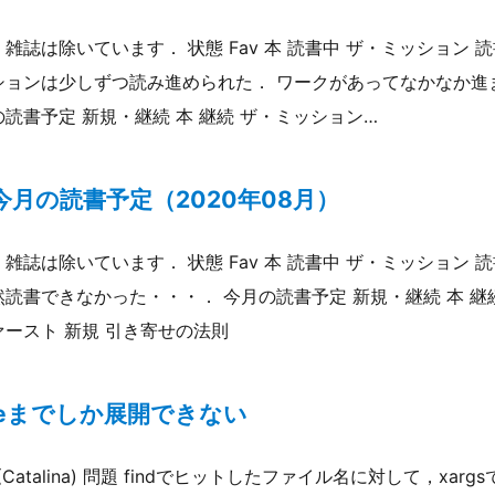
雑誌は除いています． 状態 Fav 本 読書中 ザ・ミッション 
ションは少しずつ読み進められた． ワークがあってなかなか進
読書予定 新規・継続 本 継続 ザ・ミッション…
月の読書予定（2020年08月）
雑誌は除いています． 状態 Fav 本 読書中 ザ・ミッション 
読書できなかった・・・． 今月の読書予定 新規・継続 本 継
ァースト 新規 引き寄せの法則
byteまでしか展開できない
5.3 (Catalina) 問題 findでヒットしたファイル名に対して，x