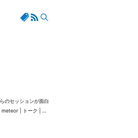
で聞いたこちらのセッションが面白
eor | トーク | …