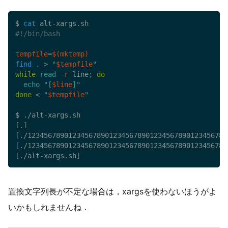
$ 
cat
#!/bin/bash
tempfile
=
$(
mktemp
)
find
.
>
"
$tempfile
"
while
read
-r
 line
;
do
echo
"[
$line
]"
done
<
"
$tempfile
"
[
.
]
[
./1234567890123456789012345678901234567890123456789
[
./1234567890123456789012345678901234567890123456789
[
./alt-xargs.sh
]
置換文字列長が不定な場合は，xargsを使わないほうがよ
いかもしれませんね．