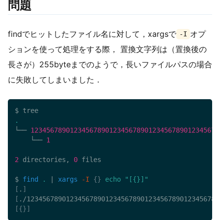
問題
findでヒットしたファイル名に対して，xargsで
オプ
-I
ションを使って処理をする際， 置換文字列は（置換後の
長さが）255byteまでのようで，長いファイルパスの場合
に失敗してしまいました．
.
└── 
123456789012345678901234567890123456789012345678
    └── 
1
2
 directories, 
0
 files

$ 
find
.
|
xargs
-I
{
}
echo
"[{}]"
[
.
]
[
./1234567890123456789012345678901234567890123456789
[
{
}
]