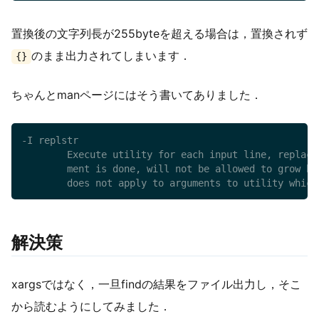
置換後の文字列長が255byteを超える場合は，置換されず
のまま出力されてしまいます．
{}
ちゃんとmanページにはそう書いてありました．
-I replstr

        Execute utility for each input line, replaci
        ment is done, will not be allowed to grow be
        does not apply to arguments to utility which
解決策
xargsではなく，一旦findの結果をファイル出力し，そこ
から読むようにしてみました．