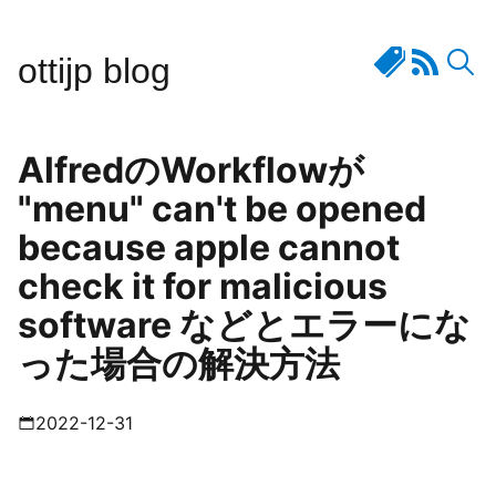
ottijp blog
AlfredのWorkflowが
"menu" can't be opened
because apple cannot
check it for malicious
software などとエラーにな
った場合の解決方法
2022-12-31