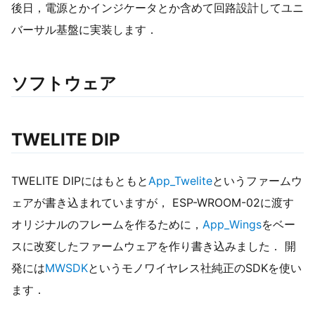
後日，電源とかインジケータとか含めて回路設計してユニ
バーサル基盤に実装します．
ソフトウェア
TWELITE DIP
TWELITE DIPにはもともと
App_Twelite
というファームウ
ェアが書き込まれていますが， ESP-WROOM-02に渡す
オリジナルのフレームを作るために，
App_Wings
をベー
スに改変したファームウェアを作り書き込みました． 開
発には
MWSDK
というモノワイヤレス社純正のSDKを使い
ます．