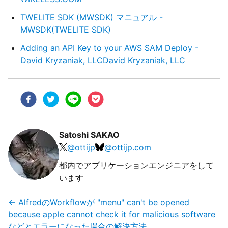
TWELITE SDK (MWSDK) マニュアル -
MWSDK(TWELITE SDK)
Adding an API Key to your AWS SAM Deploy -
David Kryzaniak, LLCDavid Kryzaniak, LLC
Satoshi SAKAO
@
ottijp
@
ottijp.com
都内でアプリケーションエンジニアをして
います
←
AlfredのWorkflowが "menu" can't be opened
because apple cannot check it for malicious software
などとエラーになった場合の解決方法