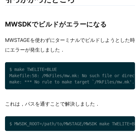
MWSDKでビルドがエラーになる
MWSTAGEを使わずにターミナルでビルドしようとした時
にエラーが発生しました．
$ make TWELITE=BLUE

Makefile:58: /MkFiles/mw.mk: No such file or director
make: *** No rule to make target `/MkFiles/mw.mk'.  
これは，パスを通すことで解決しました．
$ MWSDK_ROOT=/path/to/MWSTAGE/MWSDK make TWELITE=BLU