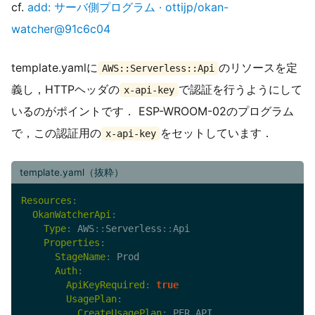
cf.
add: サーバ側プログラム · ottijp/okan-
watcher@91c6c04
template.yamlに
のリソースを定
AWS::Serverless::Api
義し，HTTPヘッダの
で認証を行うようにして
x-api-key
いるのがポイントです． ESP-WROOM-02のプログラム
で，この認証用の
をセットしています．
x-api-key
template.yaml（抜粋）
Resources
:
OkanWatcherApi
:
Type
:
 AWS
:
:
Serverless
:
:
Api

Properties
:
StageName
:
 Prod

Auth
:
ApiKeyRequired
:
true
UsagePlan
:
CreateUsagePlan
:
 PER_API
