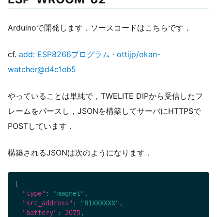
Arduinoで開発します．ソースコードはこちらです．
cf.
add: ESP8266プログラム · ottijp/okan-
watcher@d4c1eb5
やっていることは単純で，TWELITE DIPから受信したフ
レームをパースし，JSONを構築してサーバにHTTPSで
POSTしています．
構築されるJSONは次のようになります．
{
"type"
:
"magnet"
,
"src_address"
:
"81XXXXXX"
,
"battery"
:
2075
,