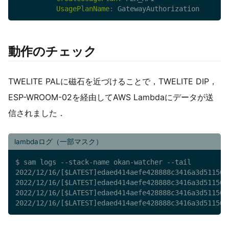
UsagePlanName
:
 GatewayAuthorization
動作のチェック
TWELITE PALに磁石を近づけることで，TWELITE DIP，
ESP-WROOM-02を経由してAWS Lambdaにデータが送
信されました．
lambdaログ（一部マスク）
$ sam logs --stack-name okan-watcher --tail

2022/12/16/[$LATEST]edaed414aefe428888c3416a3d511568
2022/12/16/[$LATEST]edaed414aefe428888c3416a3d511568
2022/12/16/[$LATEST]edaed414aefe428888c3416a3d511568
2022/12/16/[$LATEST]edaed414aefe428888c3416a3d511568