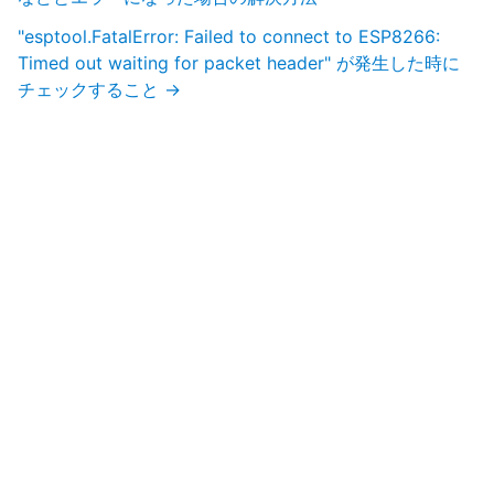
"esptool.FatalError: Failed to connect to ESP8266:
Timed out waiting for packet header" が発生した時に
チェックすること
→