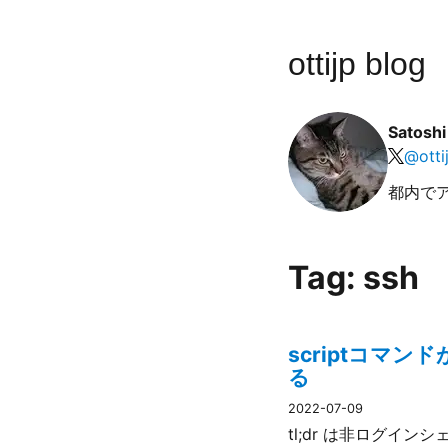
ottijp blog
Satosh
@
otti
都内で
Tag: ssh
scriptコマンド
る
2022-07-09
tl;dr は非ログイン