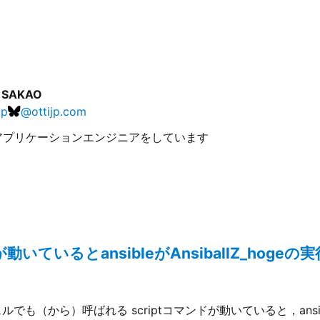
i SAKAO
jp
@
ottijp.com
アプリケーションエンジニアをしています
が動いているとansibleがAnsiballZ_hog
シェルでも（から）呼ばれる scriptコマンドが動いていると，ans