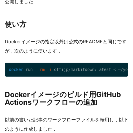
公開しました．
使い方
Dockerイメージの指定以外は公式のREADMEと同じです
が，次のように使います．
docker
 run 
--rm
-i
 ottijp/markitdown:latest 
<
 ~/your
Dockerイメージのビルド用GitHub
Actionsワークフローの追加
以前の書いた記事のワークフローファイルを転用し，以下
のように作成しました．