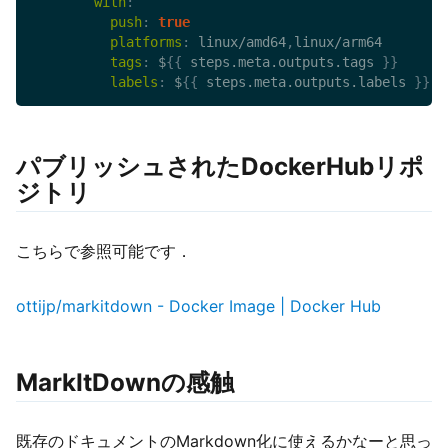
with
:
push
:
true
platforms
:
 linux/amd64
,
linux/arm64

tags
:
 $
{
{
 steps.meta.outputs.tags 
}
}
labels
:
 $
{
{
 steps.meta.outputs.labels 
}
}
パブリッシュされたDockerHubリポ
ジトリ
こちらで参照可能です．
ottijp/markitdown - Docker Image | Docker Hub
MarkItDownの感触
既存のドキュメントのMarkdown化に使えるかなーと思っ