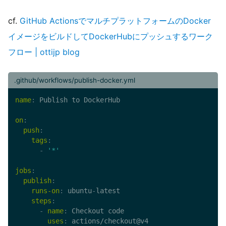
cf.
GitHub ActionsでマルチプラットフォームのDocker
イメージをビルドしてDockerHubにプッシュするワーク
フロー | ottijp blog
.github/workflows/publish-docker.yml
name
:
 Publish to DockerHub

on
:
push
:
tags
:
-
'*'
jobs
:
publish
:
runs-on
:
 ubuntu
-
latest

steps
:
-
name
:
 Checkout code

uses
:
 actions/checkout@v4
