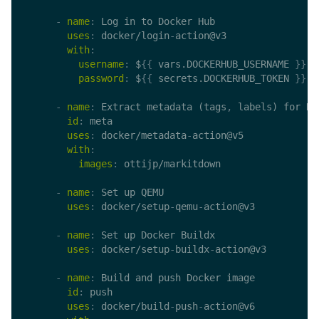
-
name
:
 Log in to Docker Hub

uses
:
 docker/login
-
action@v3

with
:
username
:
 $
{
{
 vars.DOCKERHUB_USERNAME 
}
}
password
:
 $
{
{
 secrets.DOCKERHUB_TOKEN 
}
}
-
name
:
 Extract metadata (tags
,
 labels) for Doc
id
:
 meta

uses
:
 docker/metadata
-
action@v5

with
:
images
:
 ottijp/markitdown

-
name
:
 Set up QEMU

uses
:
 docker/setup
-
qemu
-
action@v3

-
name
:
 Set up Docker Buildx

uses
:
 docker/setup
-
buildx
-
action@v3

-
name
:
 Build and push Docker image

id
:
 push

uses
:
 docker/build
-
push
-
action@v6
