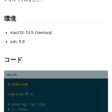
環境
macOS: 13.5 (Ventura)
zsh: 5.9
コード
rps.sh
#!/bin/zsh
signs
=
(
✊ ✋ ✌
)
# generage cpu sign
# 1: rock✊