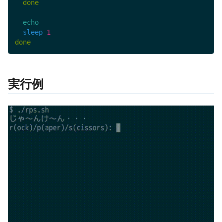
done
echo
sleep
1
done
実行例