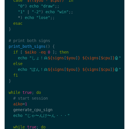
case
"
$((
$you 
-
 $cpu
))
"
in
"0"
)
echo
"draw"
;
;
"1"
|
"-2"
)
echo
"win"
;
;
    *
)
echo
"lose"
;
;
esac
}
# print both signs
print_both_signs
(
)
{
if
[
$aiko
-eq
0
]
;
then
echo
"しょ！👱
${signs
[
$you
]
}
${signs
[
$cpu
]
}
🤖"
else
echo
"ぽん！👱
${signs
[
$you
]
}
${signs
[
$cpu
]
}
🤖"
fi
}
while
true
;
do
# start session
aiko
=
1
  generate_cpu_sign

echo
"じゃ〜んけ〜ん・・・"
while
true
;
do