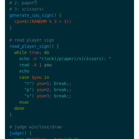
# 2: paper✋
# 3: scissors✌
generate_cpu_sign
(
)
{
cpu
=
$((
RANDOM 
%
3
+
1
))
}
# read player sign
read_player_sign
(
)
{
while
true
;
do
echo
-n
"r(ock)/p(aper)/s(cissors): "
read
-k
1
 you

echo
case
$you
in
"r"
)
you
=
1
;
break
;
;
"p"
)
you
=
2
;
break
;
;
"s"
)
you
=
3
;
break
;
;
esac
done
}
# judge win/lose/draw
judge
(
)
{