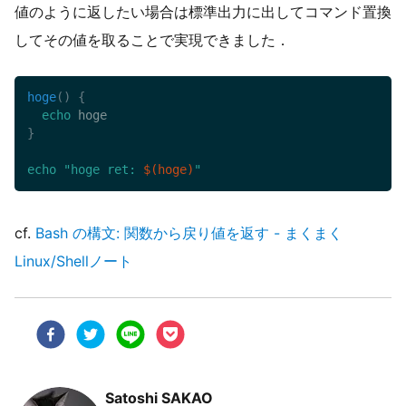
値のように返したい場合は標準出力に出してコマンド置換
してその値を取ることで実現できました．
hoge
(
)
{
echo
}
echo
"hoge ret: 
$(
hoge
)
"
cf.
Bash の構文: 関数から戻り値を返す - まくまく
Linux/Shellノート
Satoshi SAKAO