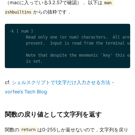
（macに入っている3.2.57で確認）． 以下は
man 
からの抜粋です．
zshbuiltins
-k [ num ]

       Read only one (or num) characters.  All are a
       present.  Input is read from the terminal unl
       Note that despite the mnemonic `key' this opt
       is set.
cf.
シェルスクリプトで1文字だけ入力させる方法 -
vorfee’s Tech Blog
関数の戻り値として文字列を返す
関数の
は0-255しか返せないので，文字列を戻り
return