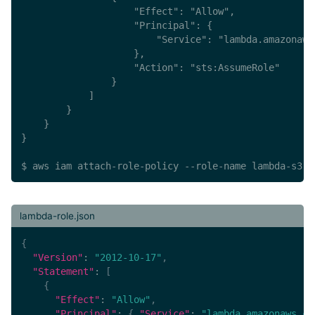
                    "Effect": "Allow",

                    "Principal": {

                        "Service": "lambda.amazonaws.
                    },

                    "Action": "sts:AssumeRole"

                }

            ]

        }

    }

}

$ aws iam attach-role-policy --role-name lambda-s3-r
lambda-role.json
{
"Version"
:
"2012-10-17"
,
"Statement"
:
[
{
"Effect"
:
"Allow"
,
"Principal"
:
{
"Service"
:
"lambda.amazonaws.co