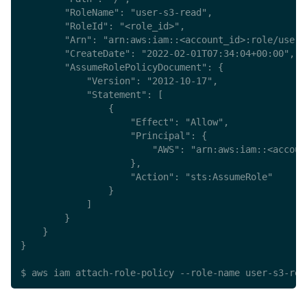
        "RoleName": "user-s3-read",

        "RoleId": "<role_id>",

        "Arn": "arn:aws:iam::<account_id>:role/user-s
        "CreateDate": "2022-02-01T07:34:04+00:00",

        "AssumeRolePolicyDocument": {

            "Version": "2012-10-17",

            "Statement": [

                {

                    "Effect": "Allow",

                    "Principal": {

                        "AWS": "arn:aws:iam::<accoun
                    },

                    "Action": "sts:AssumeRole"

                }

            ]

        }

    }

}

$ aws iam attach-role-policy --role-name user-s3-rea