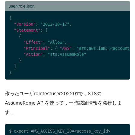
user-role.json
{
"Version"
:
"2012-10-17"
,
"Statement"
:
[
{
"Effect"
:
"Allow"
,
"Principal"
:
{
"AWS"
:
"arn:aws:iam::<account_i
"Action"
:
"sts:AssumeRole"
}
]
}
作ったユーザroletestuser202201で，STSの
AssumeRome APIを使って，一時認証情報を発行しま
す．
$ export AWS_ACCESS_KEY_ID=<access_key_id>
