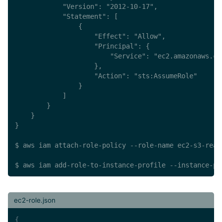
            "Version": "2012-10-17",

            "Statement": [

                {

                    "Effect": "Allow",

                    "Principal": {

                        "Service": "ec2.amazonaws.com
                    },

                    "Action": "sts:AssumeRole"

                }

            ]

        }

    }

}

$ aws iam attach-role-policy --role-name ec2-s3-read
$ aws iam add-role-to-instance-profile --instance-pr
ec2-role.json
{