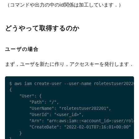
（コマンドや出力の中のid関係は加工しています．）
どうやって取得するのか
ユーザの場合
まず，ユーザを新たに作り，アクセスキーを発行します．
$ aws iam create-user --user-name roletestuser202201

{

    "User": {

        "Path": "/",

        "UserName": "roletestuser202201",

        "UserId": "<user_id>",

        "Arn": "arn:aws:iam::<account_id>:user/rolete
        "CreateDate": "2022-02-01T07:16:01+00:00"

    }
