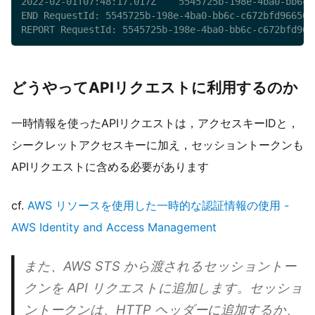
2022-02-01T07:48:17.017Z	5545725b-198e-4ba0-bb6c-c672bfd96650	INFO	AWS_SESSION_TOKEN =  <session_token>

END RequestId: 5545725b-198e-4ba0-bb6c-c672bfd96650

どうやってAPIリクエストに利用するのか
一時情報を使ったAPIリクエストは，アクセスキーIDと，
シークレットアクセスキーに加え，セッショントークンも
APIリクエストに含める必要があります
cf.
AWS リソースを使用した一時的な認証情報の使用 -
AWS Identity and Access Management
また、AWS STS から渡されるセッショントー
クンを API リクエストに追加します。セッショ
ントークンは、HTTP ヘッダーに追加するか、