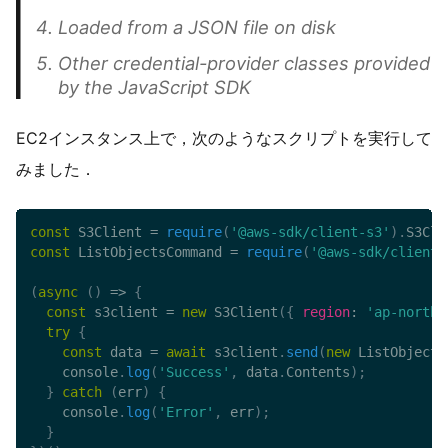
Loaded from a JSON file on disk
Other credential-provider classes provided
by the JavaScript SDK
EC2インスタンス上で，次のようなスクリプトを実行して
みました．
const
 S3Client 
=
require
(
'@aws-sdk/client-s3'
)
.
S3Cli
const
 ListObjectsCommand 
=
require
(
'@aws-sdk/client-
(
async
(
)
=>
{
const
 s3client 
=
new
S3Client
(
{
region
:
'ap-northe
try
{
const
 data 
=
await
 s3client
.
send
(
new
ListObjects
    console
.
log
(
'Success'
,
 data
.
Contents
)
;
}
catch
(
err
)
{
    console
.
log
(
'Error'
,
 err
)
;
}