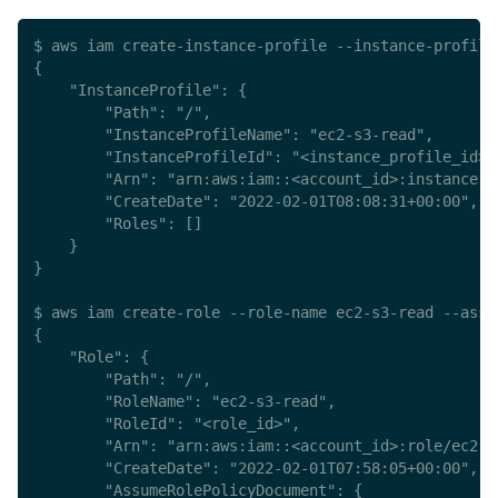
$ aws iam create-instance-profile --instance-profile-
{

    "InstanceProfile": {

        "Path": "/",

        "InstanceProfileName": "ec2-s3-read",

        "InstanceProfileId": "<instance_profile_id>",
        "Arn": "arn:aws:iam::<account_id>:instance-pr
        "CreateDate": "2022-02-01T08:08:31+00:00",

        "Roles": []

    }

}

$ aws iam create-role --role-name ec2-s3-read --assu
{

    "Role": {

        "Path": "/",

        "RoleName": "ec2-s3-read",

        "RoleId": "<role_id>",

        "Arn": "arn:aws:iam::<account_id>:role/ec2-s3
        "CreateDate": "2022-02-01T07:58:05+00:00",

        "AssumeRolePolicyDocument": {
