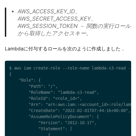
AWS_ACCESS_KEY_ID、
AWS_SECRET_ACCESS_KEY、
AWS_SESSION_TOKEN － 関数の実行ロール
から取得したアクセスキー。
Lambdaに付与するロールを次のように作成しました．
$ aws iam create-role --role-name lambda-s3-read --a
{

    "Role": {

        "Path": "/",

        "RoleName": "lambda-s3-read",

        "RoleId": "<role_id>",

        "Arn": "arn:aws:iam::<account_id>:role/lambda
        "CreateDate": "2022-02-01T07:44:16+00:00",

        "AssumeRolePolicyDocument": {

            "Version": "2012-10-17",

            "Statement": [

                {
