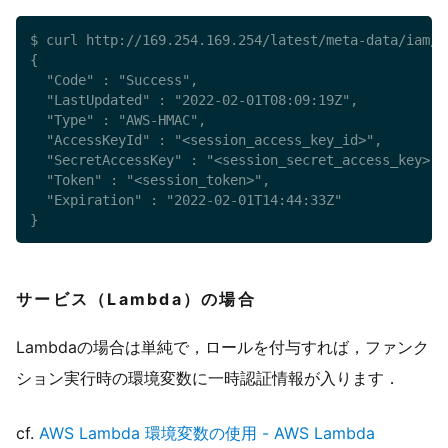
$ curl http://169.254.169.254/latest/meta-data/iam/s
{

  "Code" : "Success",

  "LastUpdated" : "2022-02-01T08:09:19Z",

  "Type" : "AWS-HMAC",

  "AccessKeyId" : "<session_access_key_id>",

  "SecretAccessKey" : "<session_secret_access_key>",

  "Token" : "<session_token>",

  "Expiration" : "2022-02-01T14:44:33Z"

}
サービス（Lambda）の場合
Lambdaの場合は単純で，ロールを付与すれば，ファンク
ション実行時の環境変数に一時認証情報が入ります．
cf.
AWS Lambda 環境変数の使用 - AWS Lambda