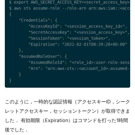
$ export AWS_SECRET_ACCESS_KEY=<secret_access_key>

$ aws sts assume-role --role-arn arn:aws:iam::<accou
{

    "Credentials": {

        "AccessKeyId": "<session_access_key_id>",

        "SecretAccessKey": "<session_access_key>",

        "SessionToken": "<session_token>",

        "Expiration": "2022-02-01T08:39:20+00:00"

    },

    "AssumedRoleUser": {

        "AssumedRoleId": "<role_id>:user-role-session
        "Arn": "arn:aws:sts::<account_id>:assumed-ro
    }

}
このように，一時的な認証情報（アクセスキーID，シーク
レットアクセスキー，セッショントークン）が取得できま
した． 有効期限（Expiration）はコマンドを打った1時間
後でした．