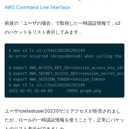
AWS Command Line Interface
前述の「ユーザの場合」で取得した一時認証情報で，s3
のバケットをリスト表示してみます．
$ aws s3 ls s3://test202201292149

An error occurred (AccessDenied) when calling the Li
$ export AWS_ACCESS_KEY_ID=<session_access_key_id>

$ export AWS_SECRET_ACCESS_KEY=<session_secret_access
$ export AWS_SESSION_TOKEN=<session_token>

$ aws s3 ls s3://test202201292149

2022-02-01 18:04:04      19856 graph.png
ユーザroletestuser202201だとアクセスが拒否されまし
たが，ロールの一時認証情報を使うことで，正常にバケッ
トのリスト表示ができました．