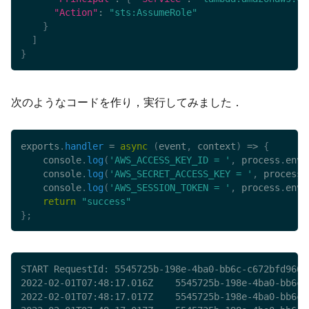
"Action"
:
"sts:AssumeRole"
}
]
}
次のようなコードを作り，実行してみました．
exports
.
handler
=
async
(
event
,
 context
)
=>
{
    console
.
log
(
'AWS_ACCESS_KEY_ID = '
,
 process
.
env
.
    console
.
log
(
'AWS_SECRET_ACCESS_KEY = '
,
 process
.
    console
.
log
(
'AWS_SESSION_TOKEN = '
,
 process
.
env
.
return
"success"
}
;
START RequestId: 5545725b-198e-4ba0-bb6c-c672bfd96650
2022-02-01T07:48:17.016Z	5545725b-198e-4ba0-bb6c-c672bfd96650	INFO	AWS_ACCESS_KEY_ID =  <session_access_key_id>

2022-02-01T07:48:17.017Z	5545725b-198e-4ba0-bb6c-c672bfd96650	INFO	AWS_SECRET_ACCESS_KEY =  <session_secret_access_key>
