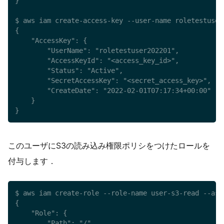
}

$ aws iam create-access-key --user-name roletestuser2
{

    "AccessKey": {

        "UserName": "roletestuser202201",

        "AccessKeyId": "<access_key_id>",

        "Status": "Active",

        "SecretAccessKey": "<secret_access_key>",

        "CreateDate": "2022-02-01T07:17:34+00:00"

    }

}
このユーザにS3の読み込み権限ポリシをつけたロールを
付与します．
$ aws iam create-role --role-name user-s3-read --ass
{

    "Role": {

        "Path": "/",
