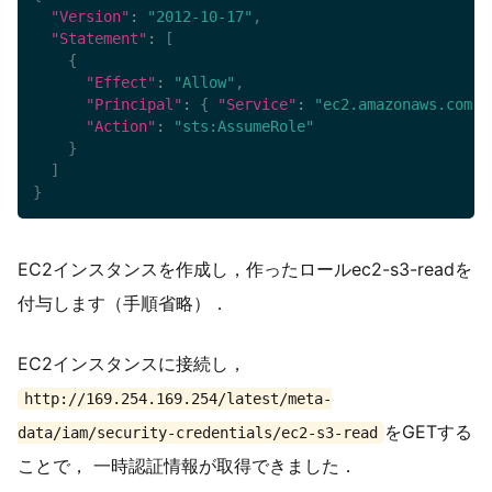
"Version"
:
"2012-10-17"
,
"Statement"
:
[
{
"Effect"
:
"Allow"
,
"Principal"
:
{
"Service"
:
"ec2.amazonaws.com"
"Action"
:
"sts:AssumeRole"
}
]
}
EC2インスタンスを作成し，作ったロールec2-s3-readを
付与します（手順省略）．
EC2インスタンスに接続し，
http://169.254.169.254/latest/meta-
をGETする
data/iam/security-credentials/ec2-s3-read
ことで， 一時認証情報が取得できました．