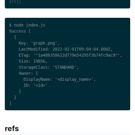
}
)
(
)
;
$ node index.js

Success [

  {

    Key: 'graph.png',

    LastModified: 2022-02-01T09:04:04.000Z,

    ETag: '"1a488358622d779e54295f3b74fc9ac9"',

    Size: 19856,

    StorageClass: 'STANDARD',

    Owner: {

      DisplayName: '<display_name>',

      ID: '<id>'

    }

  }

]
refs