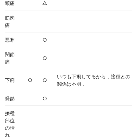
頭痛
△
筋肉
痛
悪寒
○
関節
○
痛
いつも下痢してるから，接種との
下痢
○
○
関係は不明．
発熱
○
接種
部位
の晴
れ