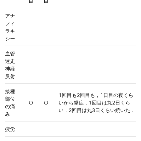
目
目
アナ
フィ
ラキ
シー
血管
迷走
神経
反射
接種
1回目も2回目も，1日目の夜くら
部位
○
○
いから発症．1回目は丸2日くら
の痛
い．2回目は丸3日くらい続いた．
み
疲労