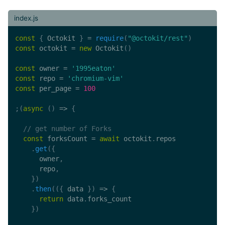
index.js
const
{
 Octokit 
}
=
require
(
"@octokit/rest"
)
const
 octokit 
=
new
Octokit
(
)
const
 owner 
=
'1995eaton'
const
 repo 
=
'chromium-vim'
const
 per_page 
=
100
;
(
async
(
)
=>
{
// get number of Forks
const
 forksCount 
=
await
 octokit
.
repos

.
get
(
{
      owner
,
      repo
,
}
)
.
then
(
(
{
 data 
}
)
=>
{
return
 data
.
forks_count

}
)