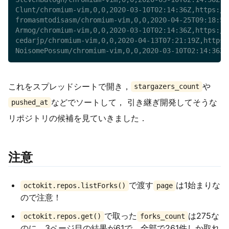
Clunt/chromium-vim,0,0,2020-03-10T02:14:36Z,https://
fromasmtodisasm/chromium-vim,0,0,2020-04-25T09:18:55
Armog/chromium-vim,0,0,2020-03-10T02:14:36Z,https://
cedarjp/chromium-vim,0,0,2020-04-13T07:21:19Z,https:
NoisomePossum/chromium-vim,0,0,2020-03-10T02:14:36Z,
これをスプレッドシートで開き，
や
stargazers_count
などでソートして， 引き継ぎ開発してそうな
pushed_at
リポジトリの候補を見ていきました．
注意
で渡す
は1始まりな
octokit.repos.listForks()
page
ので注意！
で取った
は275な
octokit.repos.get()
forks_count
のに，3ページ目の結果が61で，全部で261件しか取れ