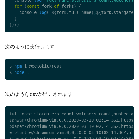
  console
.
log
(
'full_name,stargazers_count,watchers_c
for
(
const
 fork 
of
 forks
)
{
    console
.
log
(
`
${
fork
.
full_name
}
,
${
fork
.
stargazers
}
}
)
(
)
次のように実行します．
$ 
npm
 i @octokit/rest

$ 
node
.
次のようなcsvが出力されます．
full_name,stargazers_count,watchers_count,pushed_at,h
sahwar/chromium-vim,0,0,2020-03-10T02:14:36Z,https:/
pdanem/chromium-vim,0,0,2020-03-10T02:14:36Z,https:/
emoturtle/chromium-vim,0,0,2020-03-10T02:14:36Z,http
StevenBalogh/chromium-vim,0,0,2020-03-10T02:14:36Z,h