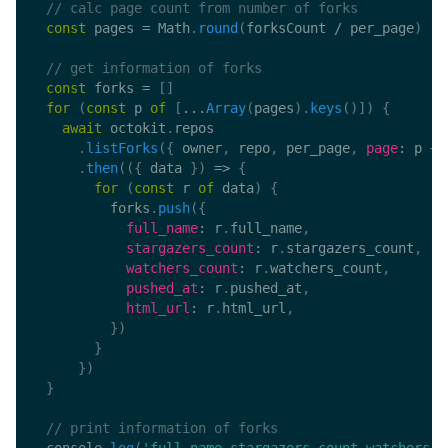
// calc page count from number of forks
const
 pages 
=
 Math
.
round
(
forksCount 
/
 per_page
)
// get information of forks
const
 forks 
=
[
]
for
(
const
 p 
of
[
...
Array
(
pages
)
.
keys
(
)
]
)
{
await
 octokit
.
repos

.
listForks
(
{
 owner
,
 repo
,
 per_page
,
page
:
 p 
+
.
then
(
(
{
 data 
}
)
=>
{
for
(
const
 r 
of
 data
)
{
          forks
.
push
(
{
full_name
:
 r
.
full_name
,
stargazers_count
:
 r
.
stargazers_count
,
watchers_count
:
 r
.
watchers_count
,
pushed_at
:
 r
.
pushed_at
,
html_url
:
 r
.
html_url
,
}
)
}
}
)
}
// print information of forks