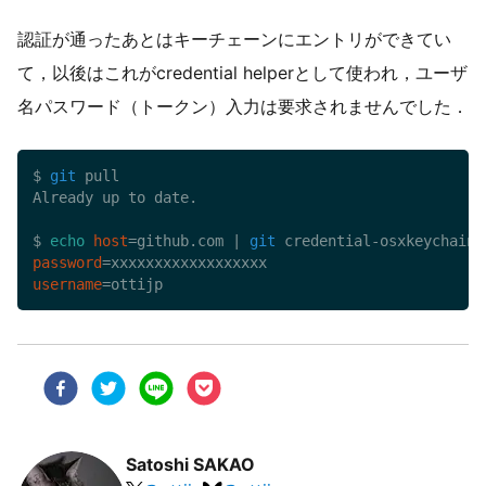
認証が通ったあとはキーチェーンにエントリができてい
て，以後はこれがcredential helperとして使われ，ユーザ
名パスワード（トークン）入力は要求されませんでした．
$ 
git
 pull

Already up to date.

$ 
echo
host
=
github.com 
|
git
password
=
username
=
ottijp
Satoshi SAKAO