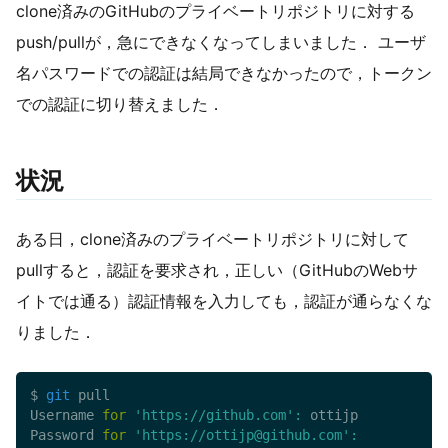
clone済みのGitHubのプライベートリポジトリに対する
push/pullが，急にできなくなってしまいました． ユーザ
名パスワードでの認証は結局できなかったので，トークン
での認証に切り替えました．
状況
ある日，clone済みのプライベートリポジトリに対して
pullすると，認証を要求され，正しい（GitHubのWebサ
イトでは通る）認証情報を入力しても，認証が通らなくな
りました．
$ 
git
 pull

Username 
for
'https://github.com'
:
 ottijp

Password 
for
'https://ottijp@github.com'
: