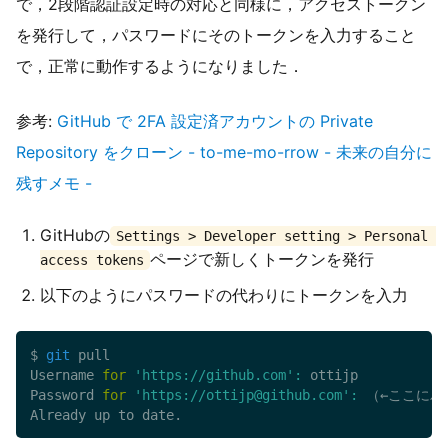
で，2段階認証設定時の対応と同様に，アクセストークン
を発行して，パスワードにそのトークンを入力すること
で，正常に動作するようになりました．
参考:
GitHub で 2FA 設定済アカウントの Private
Repository をクローン - to-me-mo-rrow - 未来の自分に
残すメモ -
GitHubの
Settings > Developer setting > Personal 
ページで新しくトークンを発行
access tokens
以下のようにパスワードの代わりにトークンを入力
$ 
git
 pull

Username 
for
'https://github.com'
:
 ottijp

Password 
for
'https://ottijp@github.com'
:
 （←ここに
Already up to date.