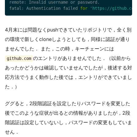
remote: Invalid username or password.

fatal: Authentication failed 
for
'https://github.com
4月末には問題なくpushできていたリポジトリで，全く別
の環境で新しくcloneしようとしても，同様に認証が通り
ませんでした． また，この時，キーチェーンには
のエントリがありませんでした．（以前から
github.com
あったかどうかは確認していませんでしたが，後述する対
応方法でうまく動作した後では，エントリができていまし
た．）
ググると，2段階認証を設定したりパスワードを変更した
後でこのような症状が出るとの情報がありましたが，2段
階認証は設定していないし，パスワードの変更もしていま
せん．