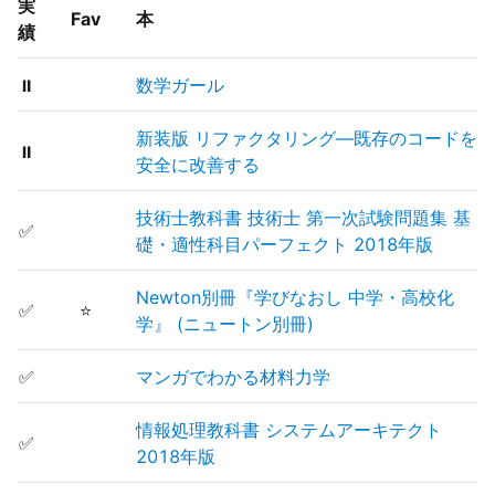
実
Fav
本
績
⏸
数学ガール
新装版 リファクタリング―既存のコードを
⏸
安全に改善する
技術士教科書 技術士 第一次試験問題集 基
✅
礎・適性科目パーフェクト 2018年版
Newton別冊『学びなおし 中学・高校化
✅
⭐
学』 (ニュートン別冊)
✅
マンガでわかる材料力学
情報処理教科書 システムアーキテクト
✅
2018年版