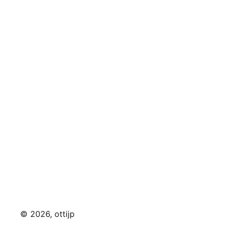
©
2026
, ottijp