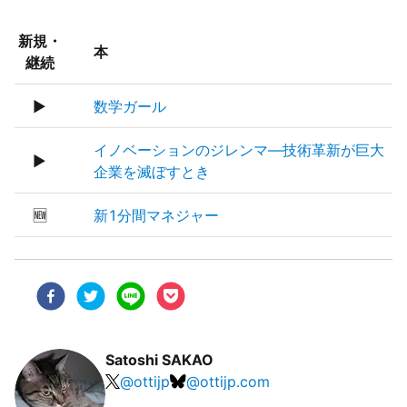
新規・
本
継続
▶
数学ガール
イノベーションのジレンマ―技術革新が巨大
▶
企業を滅ぼすとき
🆕
新1分間マネジャー
Satoshi SAKAO
@
ottijp
@
ottijp.com