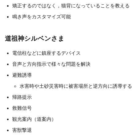
矯正するのではなく，猫背になっていることを教える
鳴き声をカスタマイズ可能
道祖神シルベンさま
電信柱などに鎮座するデバイス
音声と方向指示で様々な問題を解決
避難誘導
水害時や土砂災害時に被害場所と逆方向に誘導する
帰路提示
救難信号
観光案内（道案内）
害獣撃退